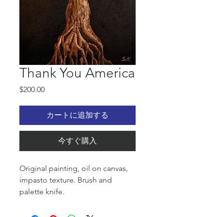
Thank You America
価
$200.00
格
カートに追加する
今すぐ購入
Original painting, oil on canvas,
impasto texture. Brush and
palette knife.
Thank you America for the liberty,
freedom and opportunity!