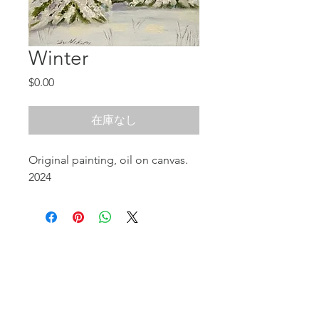
Winter
価
$0.00
格
在庫なし
Original painting, oil on canvas.
2024